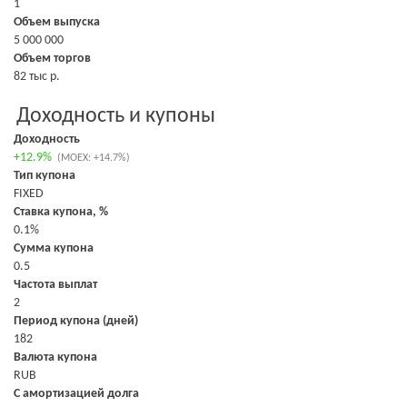
1
Объем выпуска
5 000 000
Объем торгов
82 тыс р.
Доходность и купоны
Доходность
+12.9%
(MOEX: +14.7%)
Тип купона
FIXED
Ставка купона, %
0.1%
Сумма купона
0.5
Частота выплат
2
Период купона (дней)
182
Валюта купона
RUB
С амортизацией долга