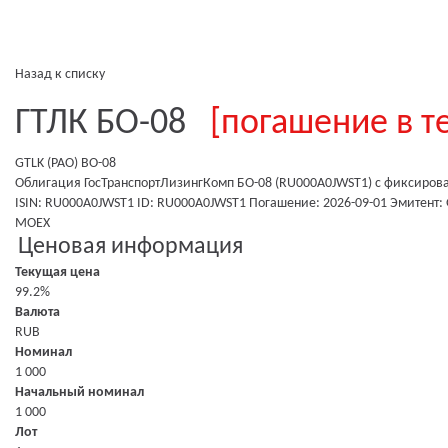
Назад к списку
ГТЛК БО-08
[погашение в т
GTLK (PAO) BO-08
Облигация ГосТранспортЛизингКомп БО-08 (RU000A0JWST1)
с фиксиров
ISIN: RU000A0JWST1
ID: RU000A0JWST1
Погашение: 2026-09-01
Эмитент:
MOEX
Ценовая информация
Текущая цена
99.2%
Валюта
RUB
Номинал
1 000
Начальный номинал
1 000
Лот