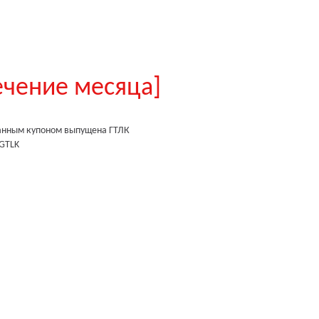
ечение месяца]
анным купоном
выпущена
ГТЛК
GTLK