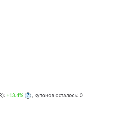
R):
+13.4%
?
, купонов осталось: 0