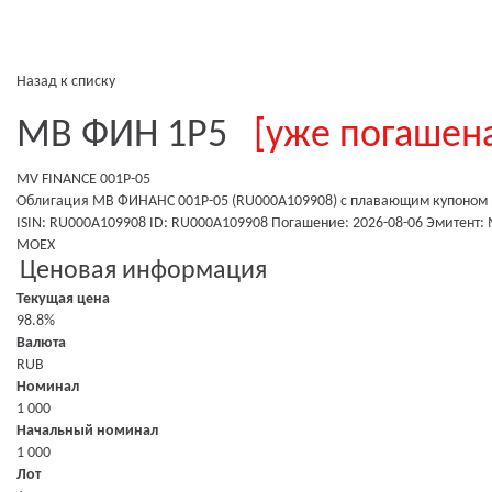
Назад к списку
МВ ФИН 1Р5
[уже погашен
MV FINANCE 001P-05
Облигация МВ ФИНАНС 001Р-05 (RU000A109908)
с плавающим купоном
ISIN: RU000A109908
ID: RU000A109908
Погашение: 2026-08-06
Эмитент:
MOEX
Ценовая информация
Текущая цена
98.8%
Валюта
RUB
Номинал
1 000
Начальный номинал
1 000
Лот