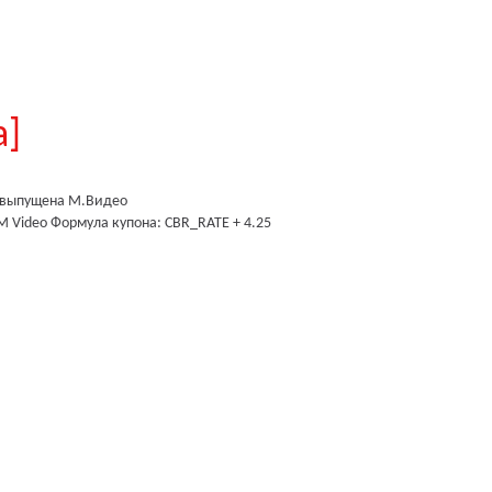
а]
выпущена
М.Видео
M Video
Формула купона: CBR_RATE + 4.25