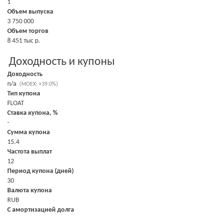
1
Объем выпуска
3 750 000
Объем торгов
8 451 тыс р.
Доходность и купоны
Доходность
n/a
(MOEX: +39.0%)
Тип купона
FLOAT
Ставка купона, %
-
Сумма купона
15.4
Частота выплат
12
Период купона (дней)
30
Валюта купона
RUB
С амортизацией долга