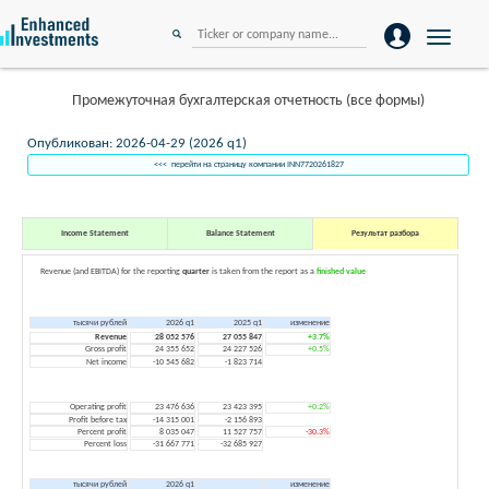
Toggle
navigation
Промежуточная бухгалтерская отчетность (все формы)
Опубликован: 2026-04-29 (2026 q1)
<<< перейти на страницу компании INN7720261827
Income Statement
Balance Statement
Результат разбора
Revenue (and EBITDA) for the reporting
quarter
is taken from the report as a
finished value
тысячи рублей
2026 q1
2025 q1
изменение
Revenue
28 052 576
27 055 847
+3.7%
Gross profit
24 355 652
24 227 526
+0.5%
Net income
-10 545 682
-1 823 714
Operating profit
23 476 636
23 423 395
+0.2%
Profit before tax
-14 315 001
-2 156 893
Percent profit
8 035 047
11 527 757
-30.3%
Percent loss
-31 667 771
-32 685 927
тысячи рублей
2026 q1
изменение